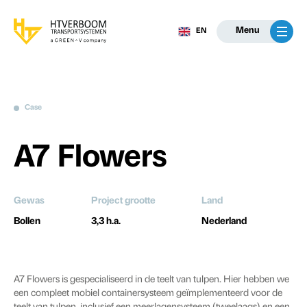
Menu
EN
Case
A7 Flowers
Gewas
Project grootte
Land
Bollen
3,3 h.a.
Nederland
A7 Flowers is gespecialiseerd in de teelt van tulpen. Hier hebben we
een compleet mobiel containersysteem geïmplementeerd voor de