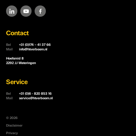
Contact
Bel
+31 (0)174 – 41 37 66
Mail
info@htverboom.nl
Hoefsmid 8
2292 JJ Wateringen
Service
Bel
+31 (0)6 - 820 853 16
Mail
service@htverboom.nl
© 2026
Disclaimer
Privacy