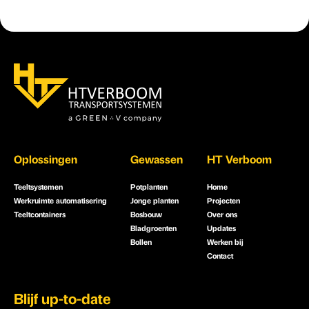
Oplossingen
Gewassen
HT Verboom
Teeltsystemen
Potplanten
Home
Werkruimte automatisering
Jonge planten
Projecten
Teeltcontainers
Bosbouw
Over ons
Bladgroenten
Updates
Bollen
Werken bij
Contact
Blijf up-to-date